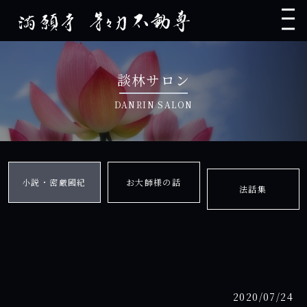
談林サロン
DANRIN SALON
小説・密厳國紀
お大師様の話
法話集
2020/07/24