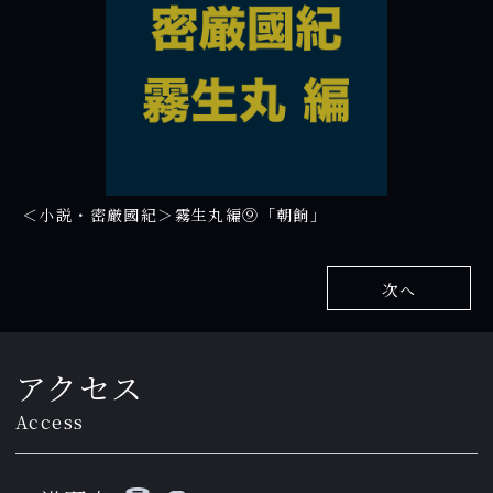
＜小説・密厳國紀＞霧生丸編⑨「朝餉」
次へ
アクセス
Access