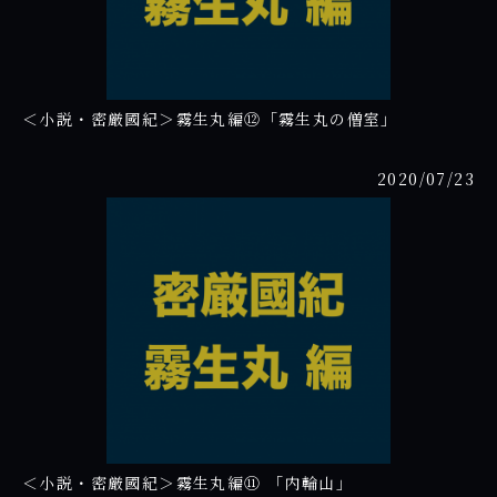
＜小説・密厳國紀＞霧生丸編⑫「霧生丸の僧室」
2020/07/23
＜小説・密厳國紀＞霧生丸編⑪ 「内輪山」