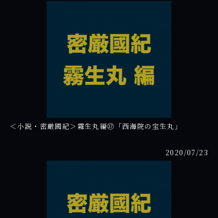
＜小説・密厳國紀＞霧生丸編⑰「西海院の宝生丸」
2020/07/23