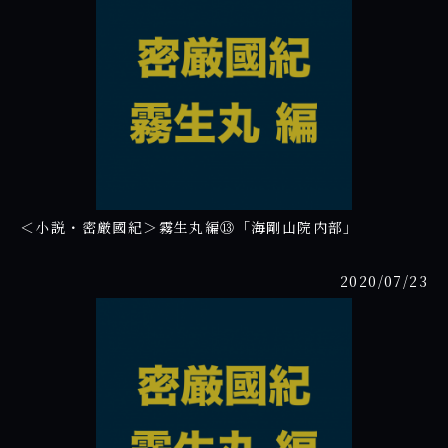
＜小説・密厳國紀＞霧生丸編⑬「海剛山院内部」
2020/07/23