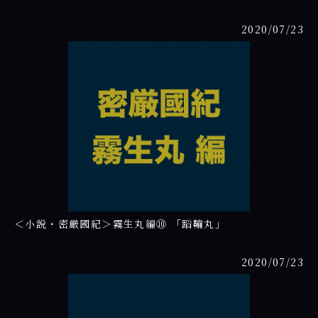
2020/07/23
＜小説・密厳國紀＞霧生丸編⑩ 「蹈鞴丸」
2020/07/23