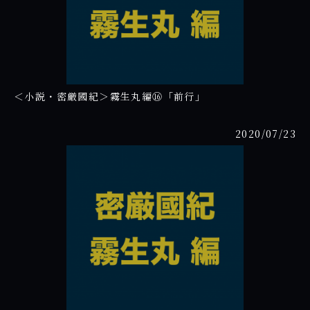
＜小説・密厳國紀＞霧生丸編⑯「前行」
2020/07/23