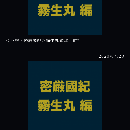
＜小説・密厳國紀＞霧生丸編⑯「前行」
2020/07/23