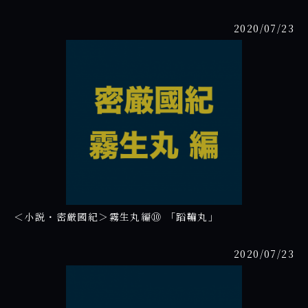
2020/07/23
＜小説・密厳國紀＞霧生丸編⑩ 「蹈鞴丸」
2020/07/23