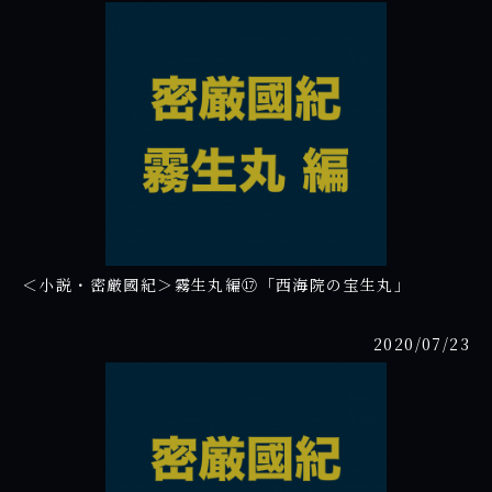
＜小説・密厳國紀＞霧生丸編⑰「西海院の宝生丸」
2020/07/23