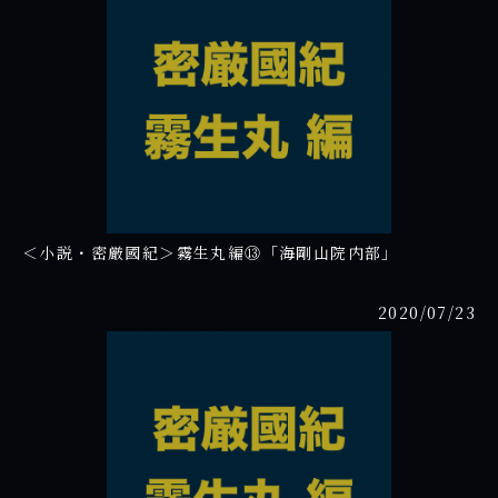
＜小説・密厳國紀＞霧生丸編⑬「海剛山院内部」
2020/07/23