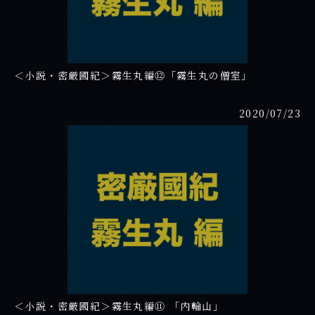
＜小説・密厳國紀＞霧生丸編⑫「霧生丸の僧室」
2020/07/23
＜小説・密厳國紀＞霧生丸編⑪ 「内輪山」