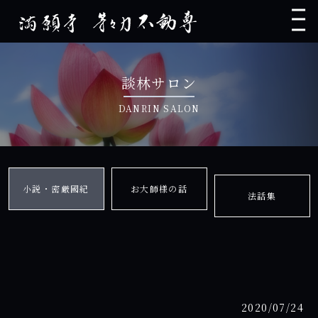
談林サロン
DANRIN SALON
小説・密厳國紀
お大師様の話
法話集
2020/07/24