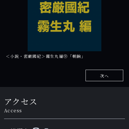
＜小説・密厳國紀＞霧生丸編⑨「朝餉」
次へ
アクセス
Access